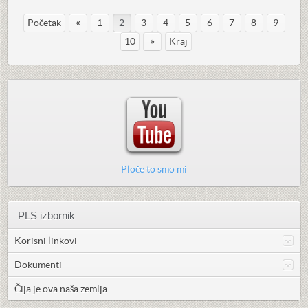
«
Početak
1
2
3
4
5
6
7
8
9
»
10
Kraj
Ploče to smo mi
PLS izbornik
Korisni linkovi
Dokumenti
Čija je ova naša zemlja