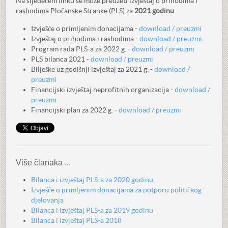
Na sljedećem linku se može preuzeti izvještaj o prihodima i
rashodima Pločanske Stranke (PLS) za
2021 godinu
Izvješće o primljenim donacijama
-
download / preuzmi
Izvještaj o prihodima i rashodima -
download / preuzmi
Program rada PLS-a za 2022 g. -
download / preuzmi
PLS bilanca 2021 -
download / preuzmi
Bilješke uz godišnji izvještaj za 2021 g. -
download /
preuzmi
Financijski izvještaj neprofitnih organizacija -
download /
preuzmi
Financijski plan za 2022 g. -
download / preuzmi
Više članaka ...
Bilanca i izvještaj PLS-a za 2020 godinu
Izvješće o primljenim donacijama za potporu političkog
djelovanja
Bilanca i izvještaj PLS-a za 2019 godinu
Bilanca i izvještaj PLS-a 2018