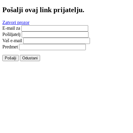
Pošalji ovaj link prijatelju.
Zatvori prozor
E-mail za
Pošiljatelj
Vaš e-mail
Predmet
Pošalji
Odustani