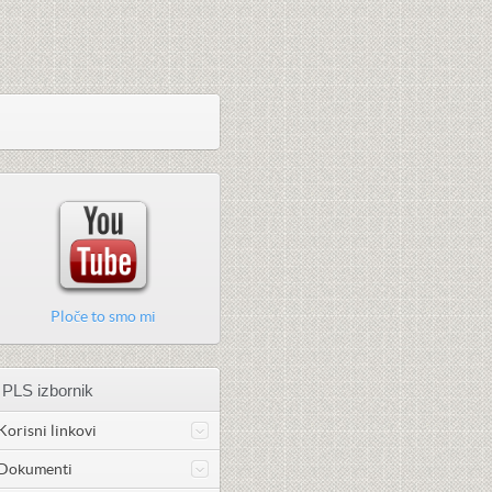
Ploče to smo mi
PLS izbornik
Korisni linkovi
Dokumenti