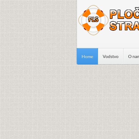
Home
Vodstvo
O na