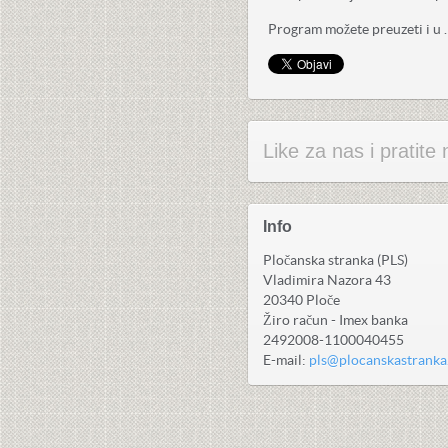
Program možete preuzeti i u 
Like za nas i pratit
Info
Pločanska stranka (PLS)
Vladimira Nazora 43
20340 Ploče
Žiro račun - Imex banka
2492008-1100040455
E-mail:
pls@plocanskastrank