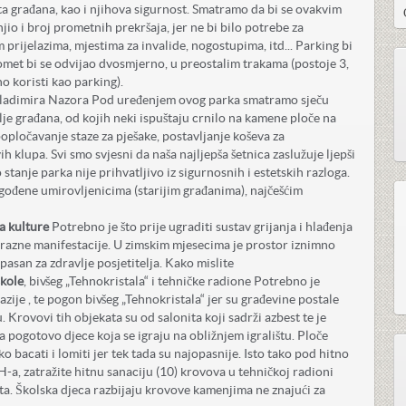
ota građana, kao i njihova sigurnost. Smatramo da bi se ovakvim
io i broj prometnih prekršaja, jer ne bi bilo potrebe za
prijelazima, mjestima za invalide, nogostupima, itd... Parking bi
romet bi se odvijao dvosmjerno, u preostalim trakama (postoje 3,
o koristi kao parking).
Vladimira Nazora Pod uređenjem ovog parka smatramo sječu
je građana, od kojih neki ispuštaju crnilo na kamene ploče na
popločavanje staze za pješake, postavljanje koševa za
h klupa. Svi smo svjesni da naša najljepša šetnica zaslužuje ljepši
 stanje parka nije prihvatljivo iz sigurnosnih i estetskih razloga.
gođene umirovljenicima (starijim građanima), najčešćim
a kulture
Potrebno je što prije ugraditi sustav grijanja i hlađenja
 razne manifestacije. U zimskim mjesecima je prostor iznimno
pasan za zdravlje posjetitelja. Kako mislite
škole
, bivšeg „Tehnokristala“ i tehničke radione Potrebno je
azije , te pogon bivšeg „Tehnokristala“ jer su građevine postale
. Krovovi tih objekata su od salonita koji sadrži azbest te je
 a pogotovo djece koja se igraju na obližnjem igralištu. Ploče
ko bacati i lomiti jer tek tada su najopasnije. Isto tako pod hitno
, zatražite hitnu sanaciju (10) krovova u tehničkoj radioni
ita. Školska djeca razbijaju krovove kamenjima ne znajući za