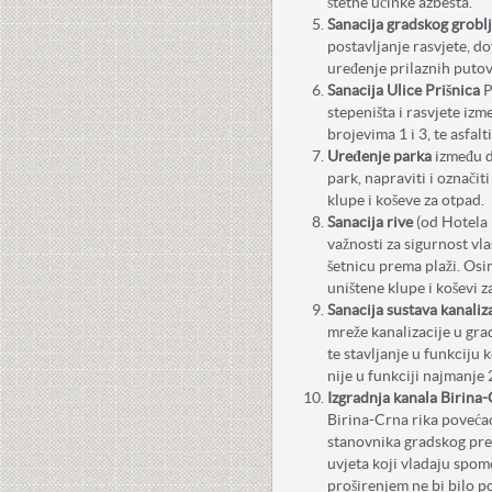
štetne učinke azbesta.
Sanacija gradskog groblj
postavljanje rasvjete, d
uređenje prilaznih putov
Sanacija Ulice Prišnica
P
stepeništa i rasvjete izm
brojevima 1 i 3, te asfalt
Uređenje parka
između d
park, napraviti i označit
klupe i koševe za otpad.
Sanacija rive
(od Hotela 
važnosti za sigurnost vla
šetnicu prema plaži. Osim
uništene klupe i koševi z
Sanacija sustava kanaliz
mreže kanalizacije u grad
te stavljanje u funkciju 
nije u funkciji najmanje 
Izgradnja kanala Birina-
Birina-Crna rika povećao
stanovnika gradskog predj
uvjeta koji vladaju spom
proširenjem ne bi bilo po