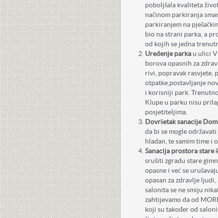
poboljšala kvaliteta živ
načinom parkiranja smanj
parkiranjem na pješačkim 
bio na strani parka, a p
od kojih se jedna trenutn
Uređenje parka
u ulici 
borova opasnih za zdravl
rivi, popravak rasvjete, 
otpatke,postavljanje novi
i korisniji park. Trenutno
Klupe u parku nisu prila
posjetiteljima.
Dovršetak sanacije Dom
da bi se mogle održavati
hladan, te samim time i o
Sanacija prostora stare 
srušiti zgradu stare gimn
opasne i već se urušavaju
opasan za zdravlje ljudi,
salonita se ne smiju nika
zahtijevamo da od MORH-a
koji su također od salon