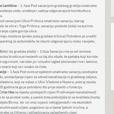
a Laniština
– 1. faza Pod sanacijom gradskog groblja smatramo
ovođenje vode, uređenje i sadnja odgovarajuće hortikulture,
a.
od sanacijom Ulice Prišnica smatramo sanaciju starog
eđu te ulice i Trga Prišnica, sanaciju podzide (zida) na kućnim
iranje cijele gornje ulice.
vaju mostova (preko puta gradske tržnice) Potrebno je urediti
i parking za automobile, te staviti odgovarajuću nisku rasvjetu,
Bebić do gradske plaže) – 1.faza Sanacija rive je od iznimne
snika brodica privezanih uz taj dio obale, te pješaka koji koriste
 sigurnosti, narušen je i vizualni izgled pločanske rive i šetnice,
a smeće koji se i onako ne čiste.
acije
– 1.faza Pod ovim projektom smatramo sanaciju postojeće
u, postavljanje cijevi za odvod kanalizacije iz gradskog zaljeva,
kolektora, koji se nalazi u Ulici Vladimira Nazora, pokraj mosta,
20 godina te ga je potrebno što prije staviti u funkciju.
Crna rika
na mjestu postojećih cijevi Proširenjem kanala(most)
 bi se protok vode, a samim time poboljšala bi se kvaliteta života
ela Birina. Jer svi smo svjesni nehigijenskih i ne ekoloških
enutim područjem, pogotovo za vrijeme ljetnih vrućina, a
trebe za čišćenja i odčepljivanja začepljenih cijevi.