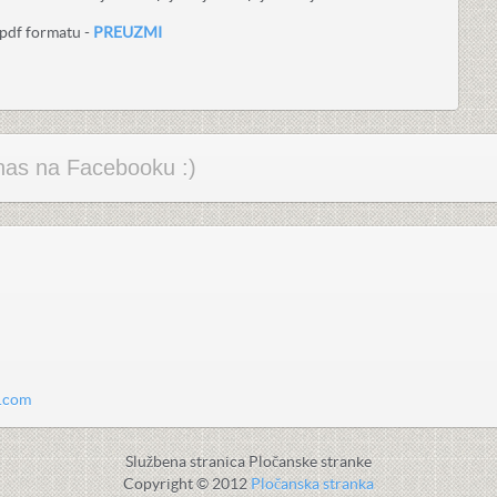
.pdf formatu -
PREUZMI
e nas na Facebooku :)
a.com
Službena stranica Pločanske stranke
Copyright © 2012
Pločanska stranka