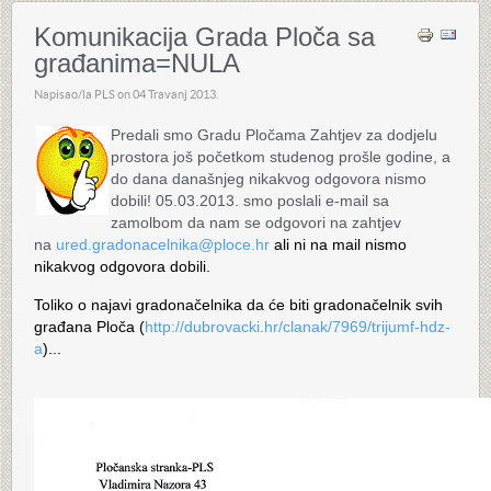
Komunikacija Grada Ploča sa
građanima=NULA
Napisao/la PLS on
04 Travanj 2013
.
Predali smo Gradu Pločama Zahtjev za dodjelu
prostora još početkom studenog prošle godine, a
do dana današnjeg nikakvog odgovora nismo
dobili! 05.03.2013. smo poslali e-mail sa
zamolbom da nam se odgovori na zahtjev
na
ured.gradonacelnika@ploce.hr
ali ni na mail nismo
nikakvog odgovora dobili.
Toliko o najavi gradonačelnika da će biti gradonačelnik svih
građana Ploča (
http://dubrovacki.hr/clanak/7969/trijumf-hdz-
a
)...