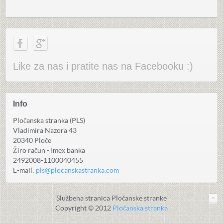
Like za nas i pratite nas na Facebooku :)
Info
Pločanska stranka (PLS)
Vladimira Nazora 43
20340 Ploče
Žiro račun - Imex banka
2492008-1100040455
E-mail:
pls@plocanskastranka.com
Službena stranica Pločanske stranke
Copyright © 2012
Pločanska stranka