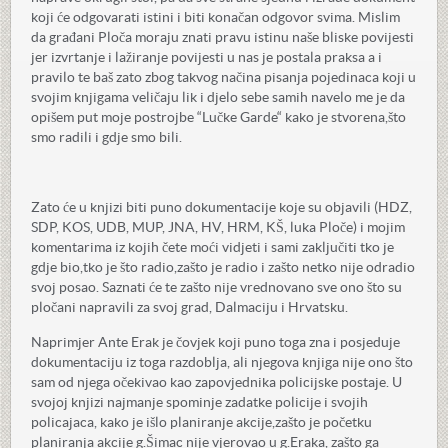
koji će odgovarati istini i biti konačan odgovor svima. Mislim
da građani Ploča moraju znati pravu istinu naše bliske povijesti
jer izvrtanje i lažiranje povijesti u nas je postala praksa a i
pravilo te baš zato zbog takvog načina pisanja pojedinaca koji u
svojim knjigama veličaju lik i djelo sebe samih navelo me je da
opišem put moje postrojbe “Lučke Garde“ kako je stvorena,što
smo radili i gdje smo bili.
Zato će u knjizi biti puno dokumentacije koje su objavili (HDZ,
SDP, KOS, UDB, MUP, JNA, HV, HRM, KŠ, luka Ploče) i mojim
komentarima iz kojih čete moći vidjeti i sami zaključiti tko je
gdje bio,tko je što radio,zašto je radio i zašto netko nije odradio
svoj posao. Saznati će te zašto nije vrednovano sve ono što su
pločani napravili za svoj grad, Dalmaciju i Hrvatsku.
Naprimjer Ante Erak je čovjek koji puno toga zna i posjeduje
dokumentaciju iz toga razdoblja, ali njegova knjiga nije ono što
sam od njega očekivao kao zapovjednika policijske postaje. U
svojoj knjizi najmanje spominje zadatke policije i svojih
policajaca, kako je išlo planiranje akcije,zašto je početku
planiranja akcije g.Šimac nije vjerovao u g.Eraka, zašto ga