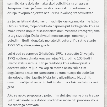
sumnjiči da je dojavio makarskoj policiji da ga uhapse u
Tučepima. Kako je Šimac mislio izvesti akciju uduzimanja
oružja iz vojnih objekata bez učešća lokalnog stanovništva?
Za jedan istinski dokument nikad nije kasno,samo da nije lažno.
Ovo su razlozi, moje odluke da napišem put lučke garde, koja se
može i treba dopuniti sa istinskim dokumentima i fotografijama
iz tog razdoblja. Da bi shvatili moje pisanje i opisivanje
pojedinih ljudi i događaja morate biti „ufurani“u ratno stanje
1991-92.godine, našeg grada.
Lučki vod se osnovao 24.siječnja 1991 i raspustio 24.veljače
1992 godine,s tim da koncem rujna 91. brojimo 105 ljudi i
imamo status satnije. E,to je razdoblje koje želim opisati i
dočarati mladim ljudima koji su možda nešto čuli o tim
događajima i zato koristim puno dokumentacije da bude što
vjerodostojnije i jasnije. Moja želja nije nitkoga blatiti niti
umanjiti nečiju ulogu u tim teškim danima a tako važnim za naš
grad.
Ako se netko prepozna u pojedinim slučajevima ne bi se trebao
ljutiti ako nešto nije dobro uradio,bar može biti ponosan što je
bio dio toga pothvata.