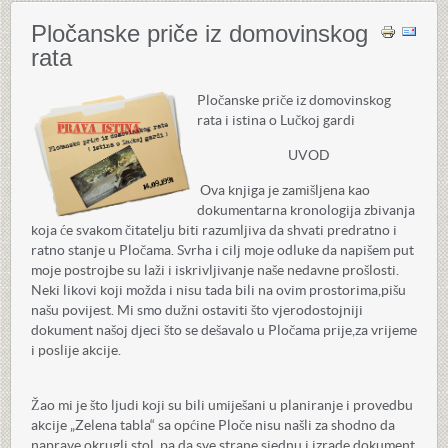
Pločanske priče iz domovinskog
rata
Pločanske priče iz domovinskog
rata i istina o Lučkoj gardi
UVOD
Ova knjiga je zamišljena kao
dokumentarna kronologija zbivanja
koja će svakom čitatelju biti razumljiva da shvati predratno i
ratno stanje u Pločama. Svrha i cilj moje odluke da napišem put
moje postrojbe su laži i iskrivljivanje naše nedavne prošlosti.
Neki likovi koji možda i nisu tada bili na ovim prostorima,pišu
našu povijest. Mi smo dužni ostaviti što vjerodostojniji
dokument našoj djeci što se dešavalo u Pločama prije,za vrijeme
i poslije akcije.
Žao mi je što ljudi koji su bili umiješani u planiranje i provedbu
akcije „Zelena tabla“ sa općine Ploče nisu našli za shodno da
naprave okrugli stol, pa da sve strane sjednu i izrade dokument